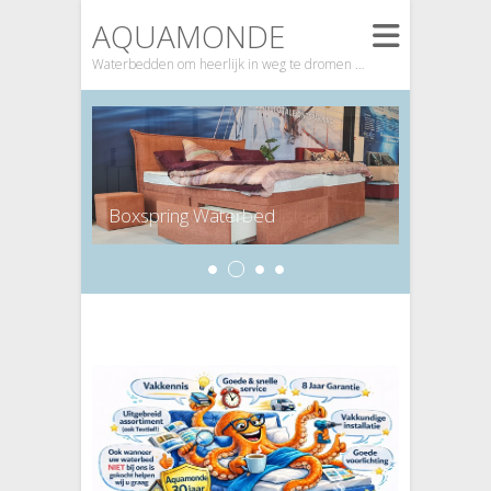
AQUAMONDE
Waterbedden om heerlijk in weg te dromen …
Boxspring Waterbed
Basic stand-alone (Vrijstaand) waterbed.
2
1
3
4