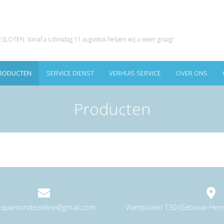
TEN. Vanaf a.s dinsdag 11 augustus helpen wij u weer graag!
RODUCTEN
SERVICE DIENST
VERHUIS SERVICE
OVER ONS
Producten
aquamondeonline@gmail.com
Vlambloem 130 (Gebouw Hensh