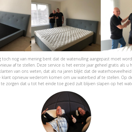
ng toch nog van mening bent dat de watervulling aangepast moet wor
uw af te stellen. Deze service is het eerste jaar geheel gratis als u 
klanten van ons weten, dat als na jaren blijkt dat de waterhoeveelheid
de klant opnieuw wederom komen om uw waterbed af te stellen. Op d
te zorgen dat u tot het einde toe goed zult blijven slapen op het wa