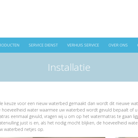
RODUCTEN
SERVICE DIENST
VERHUIS SERVICE
OVER ONS
Installatie
k de keuze voor een nieuw waterbed gemaakt dan wordt dit nieuwe wat
De hoeveelheid water waarmee uw waterbed wordt gevuld bepaalt of 
matras eenmaal gevuld, vragen wij u om op het watermatras te gaan li
ervulling juist is en, als het nodig mocht blijken, de hoeveelheid water 
 waterbed netjes op.