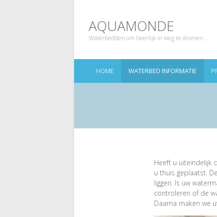
AQUAMONDE
Waterbedden om heerlijk in weg te dromen …
HOME
WATERBED INFORMATIE
P
Heeft u uiteindelij
u thuis geplaatst. 
liggen. Is uw water
controleren of de wat
Daarna maken we uw