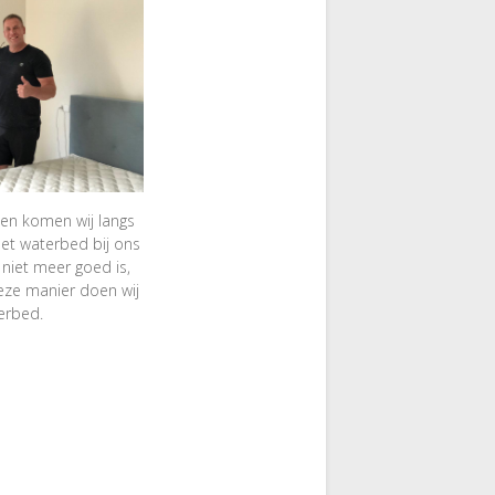
den komen wij langs
het waterbed bij ons
 niet meer goed is,
eze manier doen wij
terbed.