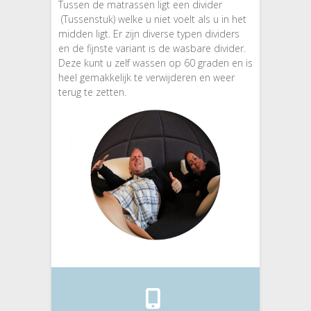
Tussen de matrassen ligt een divider
(Tussenstuk) welke u niet voelt als u in het
midden ligt. Er zijn diverse typen dividers
en de fijnste variant is de wasbare divider.
Deze kunt u zelf wassen op 60 graden en is
heel gemakkelijk te verwijderen en weer
terug te zetten.